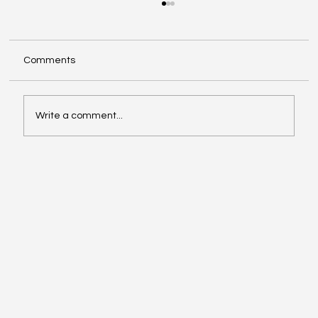
Comments
Write a comment...
Etapa I : Soul Code Starter "Curso
Introductorio de Programación"