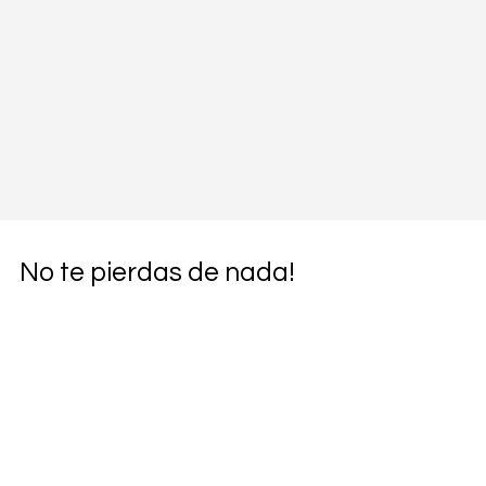
No te pierdas de nada!
Subscríbete a nuestras revistas!
Email
*
Quiero suscribirme!
*